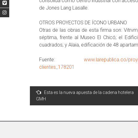
consolida como centro industrial con acceso 
de Jones Lang Lasalle.
OTROS PROYECTOS DE ÍCONO URBANO
Otras de las obras de esta firma son: Vitrv
séptima, frente al Museo El Chicó; el Edif
cuadrados; y Alaia, edificación de 48 aparta
Fuente:
www.larepublica.co/proy
clientes_178201
Navegación
Esta es la nueva apuesta de la cadena hotelera
GMH
de
entradas