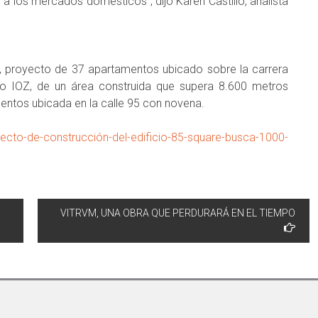
a los mercados domésticos”, dijo Karen Castillo, analista
m, proyecto de 37 apartamentos ubicado sobre la carrera
icio IOZ, de un área construida que supera 8.600 metros
mentos ubicada en la calle 95 con novena.
ecto-de-construcción-del-edificio-85-square-busca-1000-
VITRVM, UNA OBRA QUE PERDURARÁ EN EL TIEMPO